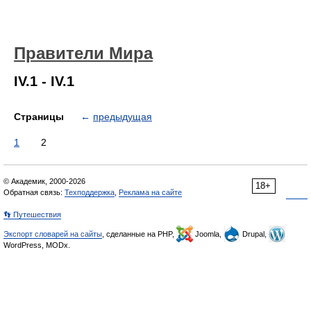
Правители Мира
IV.1 - IV.1
Страницы
←
предыдущая
1
2
© Академик, 2000-2026
18+
Обратная связь:
Техподдержка
,
Реклама на сайте
👣 Путешествия
Экспорт словарей на сайты
, сделанные на PHP,
Joomla,
Drupal,
WordPress, MODx.